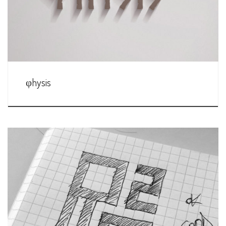
φhysis