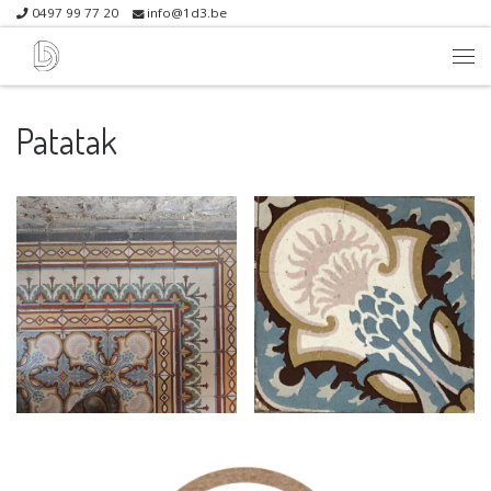
0497 99 77 20
info@1d3.be
Skip to content
Me
Patatak