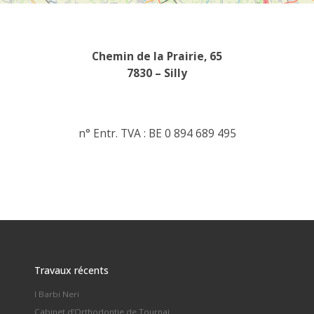
.
Chemin de la Prairie, 65
7830 – Silly
.
n° Entr. TVA : BE 0 894 689 495
Travaux récents
I Barbi Neri
Cabinet d’Orthodontie de Tournai