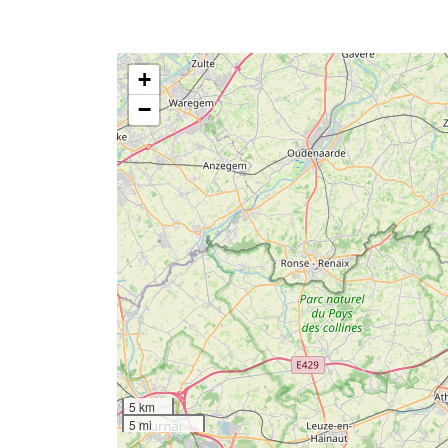
+
−
5 km
5 mi