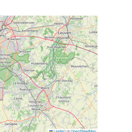
Leaflet
|
©
OpenStreetMap