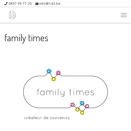
0497 99 77 20
info@1d3.be
Skip to content
Me
family times