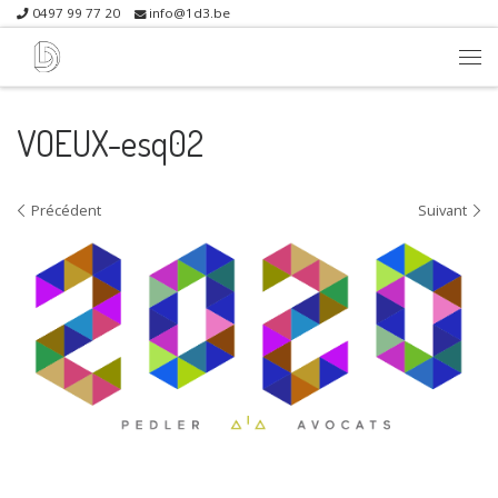
0497 99 77 20
info@1d3.be
Skip to content
Me
VOEUX-esq02
Navigation dans les images
Précédent
Suivant