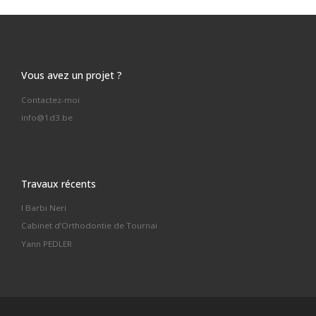
Vous avez un projet ?
Contactez-moi
info@1d3.be
Travaux récents
I Barbi Neri
Cabinet d’Orthodontie de Tournai
Yann PEDLER