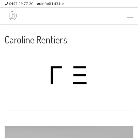
0497 99 77 20
info@1d3.be
Skip to content
Me
Caroline Rentiers