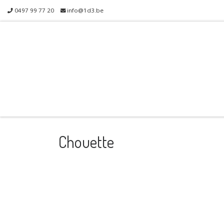
0497 99 77 20
info@1d3.be
Skip to content
Chouette