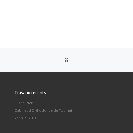
RETOUR À LA LISTE DES AR
Travaux récents
I Barbi Neri
Cabinet d’Orthodontie de Tournai
Yann PEDLER