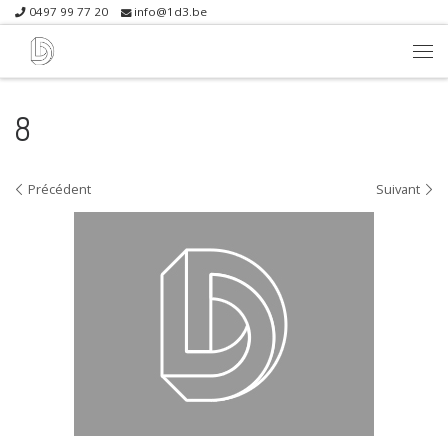
0497 99 77 20
info@1d3.be
Skip to content
Me
8
Navigation dans les images
Précédent
Suivant