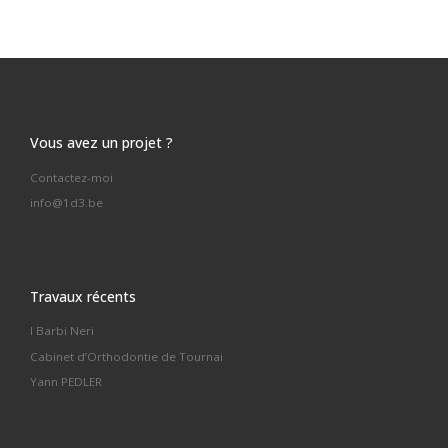
Vous avez un projet ?
Contactez-moi
info@1d3.be
Travaux récents
I Barbi Neri
Cabinet d’Orthodontie de Tournai
Yann PEDLER