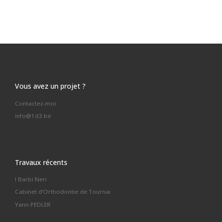
Vous avez un projet ?
Contactez-moi
info@1d3.be
Travaux récents
I Barbi Neri
Cabinet d’Orthodontie de Tournai
Yann PEDLER