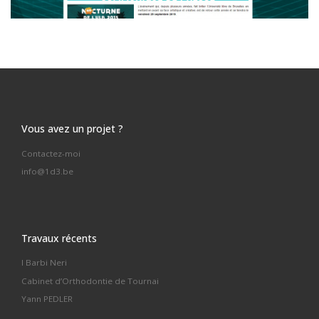
Vous avez un projet ?
Contactez-moi
info@1d3.be
Travaux récents
I Barbi Neri
Cabinet d’Orthodontie de Tournai
Yann PEDLER