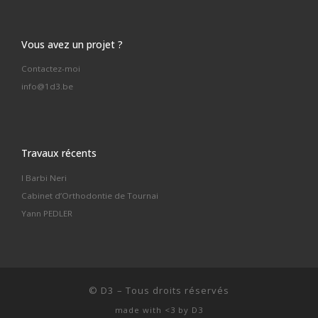
Vous avez un projet ?
Contactez-moi
info@1d3.be
Travaux récents
I Barbi Neri
Cabinet d’Orthodontie de Tournai
Yann PEDLER
©
D3
–
Tous droits réservés
made with <3 by
D3