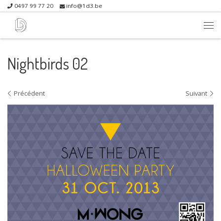
0497 99 77 20
info@1d3.be
Skip to content
Me
Nightbirds 02
Navigation dans les images
Précédent
Suivant