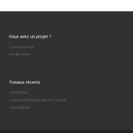
Vous avez un projet ?
Contactez-moi
info@1d3.be
Travaux récents
I Barbi Neri
Cabinet d’Orthodontie de Tournai
Yann PEDLER