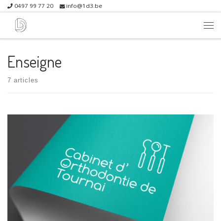
0497 99 77 20
info@1d3.be
Skip to content
Me
Enseigne
7 articles