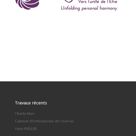
Travaux récents
I Barbi Neri
Cabinet d’Orthodontie de Tournai
Yann PEDLER