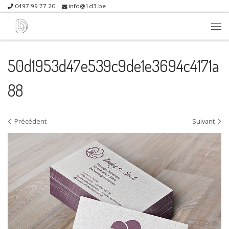
0497 99 77 20
info@1d3.be
Skip to content
Me
50d1953d47e539c9de1e3694c4171a
88
Navigation dans les images
Précédent
Suivant