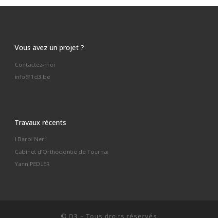
Vous avez un projet ?
Contactez-moi
info@1d3.be
Travaux récents
I Barbi Neri
Cabinet d’Orthodontie de Tournai
Yann PEDLER
©
D3
–
Tous droits réservés