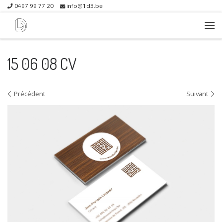
0497 99 77 20
info@1d3.be
Skip to content
Me
15 06 08 CV
Navigation dans les images
Précédent
Suivant