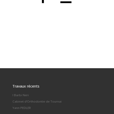
Travaux récents
I Barbi Neri
Cabinet d’Orthodontie de Tournai
Yann PEDLER