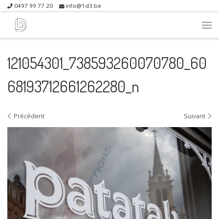
0497 99 77 20
info@1d3.be
Skip to content
Me
121054301_738593260070780_60
68193712661262280_n
Navigation dans les images
Précédent
Suivant