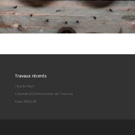
Travaux récents
I Barbi Neri
Cabinet d’Orthodontie de Tournai
Yann PEDLER