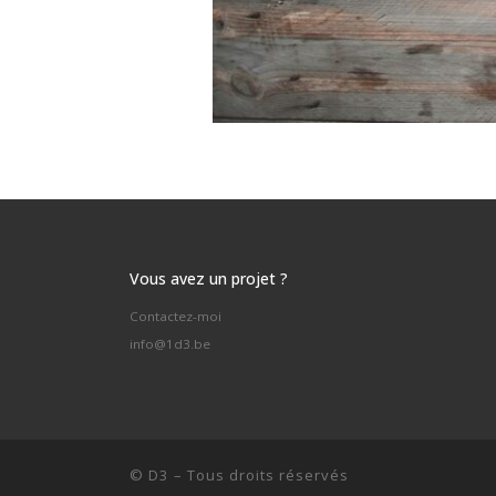
Vous avez un projet ?
Contactez-moi
info@1d3.be
©
D3
–
Tous droits réservés