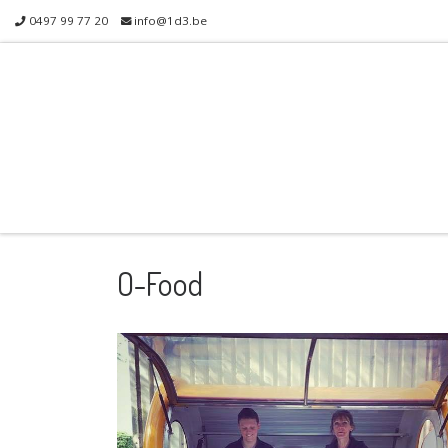
0497 99 77 20
info@1d3.be
Skip to content
O-Food