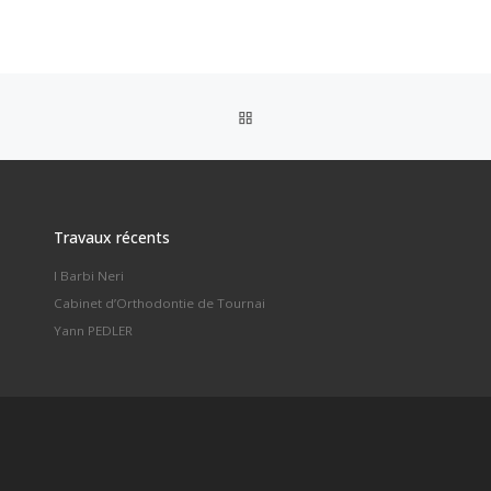
RETOUR À LA LISTE DES AR
Travaux récents
I Barbi Neri
Cabinet d’Orthodontie de Tournai
Yann PEDLER