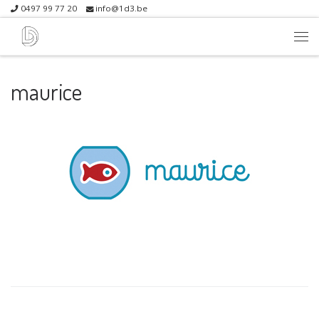
0497 99 77 20
info@1d3.be
Skip to content
Me
maurice