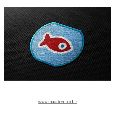
www.mauriceetco.be