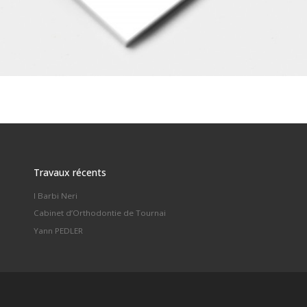
Travaux récents
I Barbi Neri
Cabinet d’Orthodontie de Tournai
Yann PEDLER