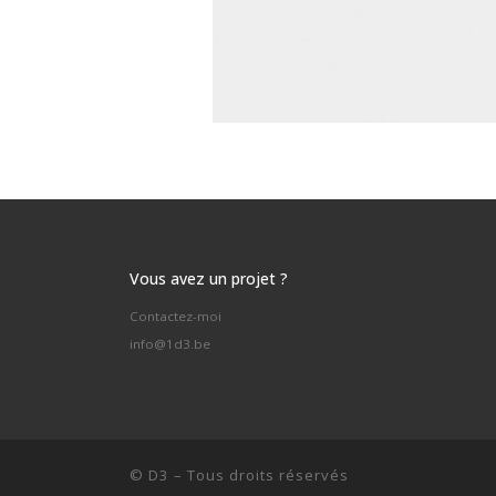
Vous avez un projet ?
Contactez-moi
info@1d3.be
©
D3
–
Tous droits réservés