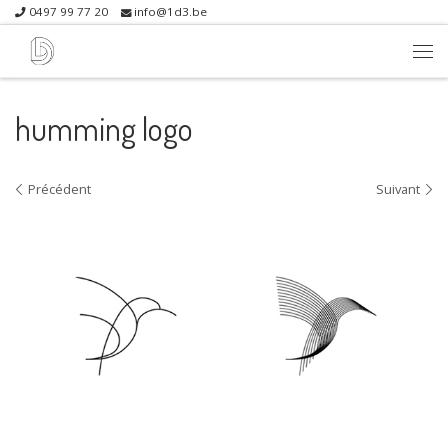
0497 99 77 20
info@1d3.be
Skip to content
Me
humming logo
Navigation dans les images
Précédent
Suivant