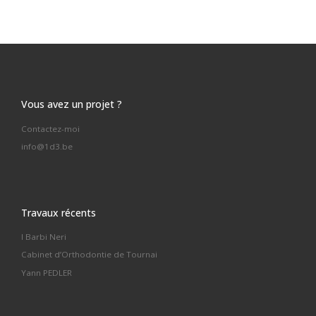
Vous avez un projet ?
Contactez-moi
info@1d3.be
Travaux récents
I Barbi Neri
Cabinet d’Orthodontie de Tournai
Yann PEDLER