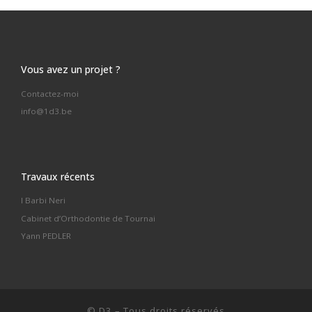
Vous avez un projet ?
Contactez-moi
info@1d3.be
Travaux récents
I Barbi Neri
Cabinet d’Orthodontie de Tournai
Yann PEDLER
©
D3
–
Tous droits réservés