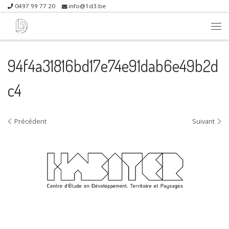
0497 99 77 20
info@1d3.be
Skip to content
Me
94f4a31816bd17e74e91dab6e49b2d
c4
Navigation dans les images
Précédent
Suivant