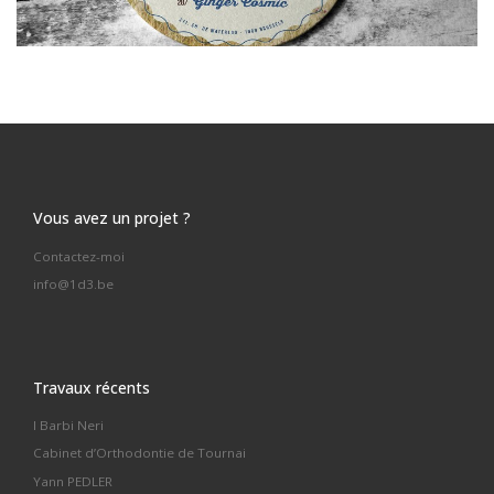
Vous avez un projet ?
Contactez-moi
info@1d3.be
Travaux récents
I Barbi Neri
Cabinet d’Orthodontie de Tournai
Yann PEDLER