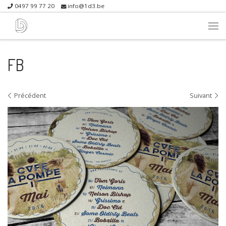
0497 99 77 20
info@1d3.be
Skip to content
Me
FB
Navigation dans les images
Précédent
Suivant