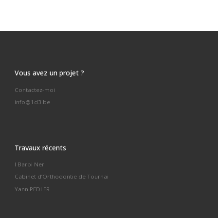
Vous avez un projet ?
Contactez-moi
info@1d3.be
Travaux récents
I Barbi Neri
Cabinet d’Orthodontie de Tournai
Yann PEDLER