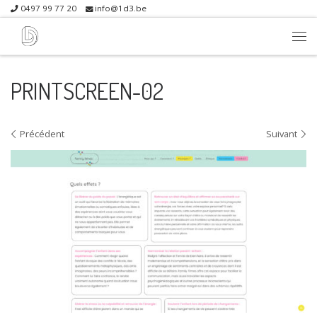
0497 99 77 20
info@1d3.be
Skip to content
Me
PRINTSCREEN-02
Navigation dans les images
Précédent
Suivant