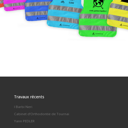
Travaux récents
I Barbi Neri
Cabinet d’Orthodontie de Tournai
Yann PEDLER