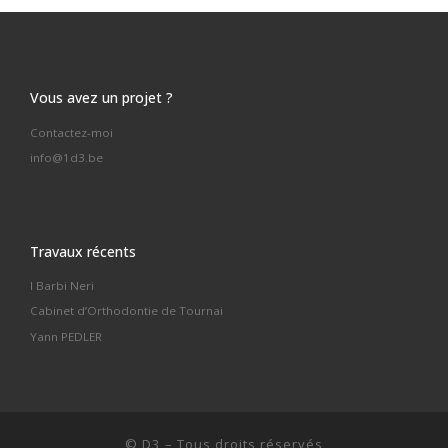
Vous avez un projet ?
Contactez-moi
info@1d3.be
Travaux récents
I Barbi Neri
Cabinet d’Orthodontie de Tournai
Yann PEDLER
©
D3
–
Tous droits réservés