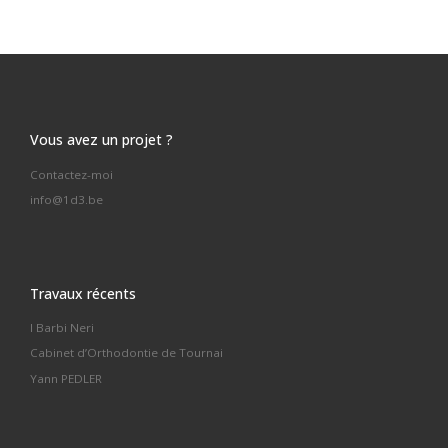
Vous avez un projet ?
Contactez-moi
info@1d3.be
Travaux récents
I Barbi Neri
Cabinet d’Orthodontie de Tournai
Yann PEDLER