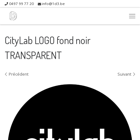
0497 99 77 20
info@1d3.be
Skip to content
Me
CityLab LOGO fond noir
TRANSPARENT
Navigation dans les images
Précédent
Suivant