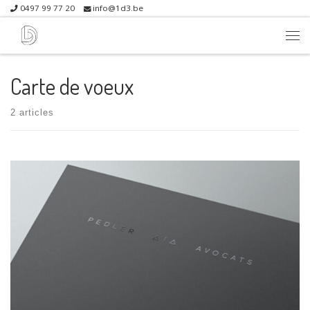
0497 99 77 20
info@1d3.be
Skip to content
Me
Carte de voeux
2 articles