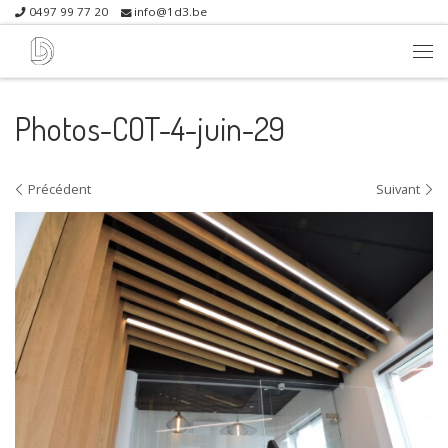
0497 99 77 20
info@1d3.be
Skip to content
Me
Photos-COT-4-juin-29
Navigation dans les images
Précédent
Suivant