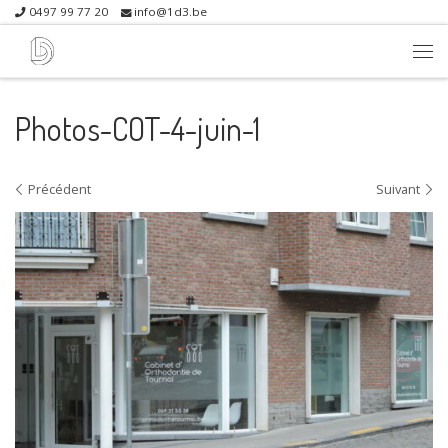
0497 99 77 20
info@1d3.be
Skip to content
Me
Photos-COT-4-juin-1
Navigation dans les images
Précédent
Suivant