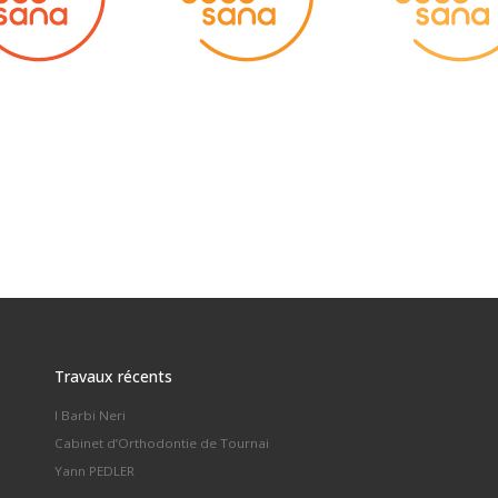
Travaux récents
I Barbi Neri
Cabinet d’Orthodontie de Tournai
Yann PEDLER