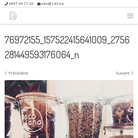
0497 99 77 20
info@1d3.be
Skip to content
Me
76972155_157522415641009_2756
281449593176064_n
Navigation dans les images
Précédent
Suivant