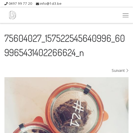
0497 99 77 20
info@1d3.be
Skip to content
Me
75604027_157522545640996_60
9965431402266624_n
Navigation dans les images
Suivant