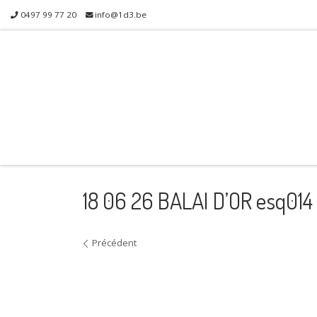
0497 99 77 20
info@1d3.be
Skip to content
18 06 26 BALAI D’OR esq014
Navigation dans les images
Précédent