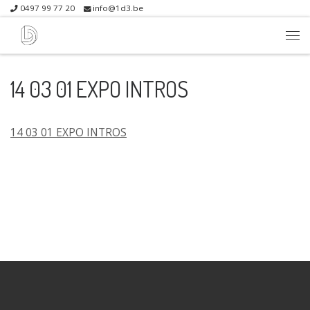
0497 99 77 20
info@1d3.be
Skip to content
Me
14 03 01 EXPO INTROS
14 03 01 EXPO INTROS